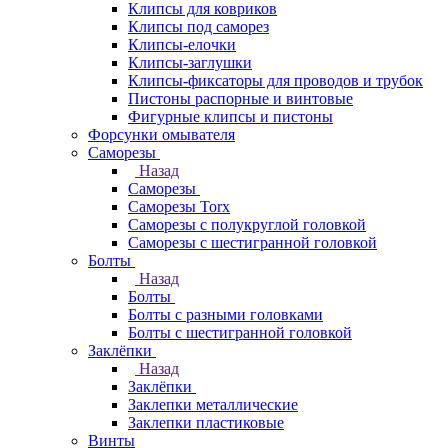
Клипсы для ковриков
Клипсы под саморез
Клипсы-елочки
Клипсы-заглушки
Клипсы-фиксаторы для проводов и трубок
Пистоны распорные и винтовые
Фигурные клипсы и пистоны
Форсунки омывателя
Саморезы
Назад
Саморезы
Саморезы Torx
Саморезы с полукруглой головкой
Саморезы с шестигранной головкой
Болты
Назад
Болты
Болты с разными головками
Болты с шестигранной головкой
Заклёпки
Назад
Заклёпки
Заклепки металлические
Заклепки пластиковые
Винты