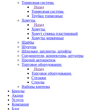
Тормозная система
Назад
Тормозная система
Трубки тормозные
Хомуты
Назад
Хомуты
Хомут стяжка пластиковый
Хомуты червячные
Шайбы
Шурупы
Шпильки, шплинты, штифты
Соединители, коннекторы, штуцеры
Прочий автокрепеж
Торговое оборудование
Назад
Торговое оборудование
Стелажи
Стенды
Наборы крепежа
Бренды
Акции
Услуги
Компания
Блог