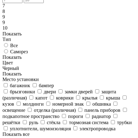
7
8
9
9
10
Показать
Тип
Все
Саморез
Показать
Цвет
Черный
Показать
Место установки
багажник
бампер
брызговики
двери
замки дверей
защита
(различная)
капот
коврики
крылья
крыша
кузов
молдинги
номерной знак
обшивка
освещение
отделка (различная)
панель приборов
подкапотное пространство
пороги
радиатор
решётки
руль
стёкла
тормозная система
трубки
уплотнители, шумоизоляция
электропроводка
Показать все