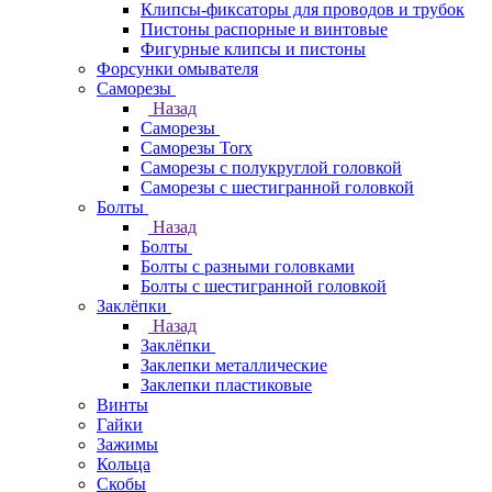
Клипсы-фиксаторы для проводов и трубок
Пистоны распорные и винтовые
Фигурные клипсы и пистоны
Форсунки омывателя
Саморезы
Назад
Саморезы
Саморезы Torx
Саморезы с полукруглой головкой
Саморезы с шестигранной головкой
Болты
Назад
Болты
Болты с разными головками
Болты с шестигранной головкой
Заклёпки
Назад
Заклёпки
Заклепки металлические
Заклепки пластиковые
Винты
Гайки
Зажимы
Кольца
Скобы