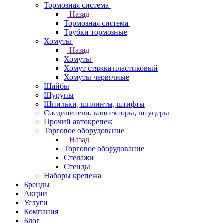
Тормозная система
Назад
Тормозная система
Трубки тормозные
Хомуты
Назад
Хомуты
Хомут стяжка пластиковый
Хомуты червячные
Шайбы
Шурупы
Шпильки, шплинты, штифты
Соединители, коннекторы, штуцеры
Прочий автокрепеж
Торговое оборудование
Назад
Торговое оборудование
Стелажи
Стенды
Наборы крепежа
Бренды
Акции
Услуги
Компания
Блог