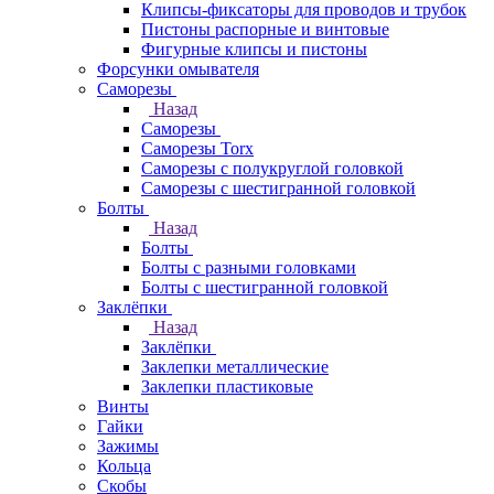
Клипсы-фиксаторы для проводов и трубок
Пистоны распорные и винтовые
Фигурные клипсы и пистоны
Форсунки омывателя
Саморезы
Назад
Саморезы
Саморезы Torx
Саморезы с полукруглой головкой
Саморезы с шестигранной головкой
Болты
Назад
Болты
Болты с разными головками
Болты с шестигранной головкой
Заклёпки
Назад
Заклёпки
Заклепки металлические
Заклепки пластиковые
Винты
Гайки
Зажимы
Кольца
Скобы