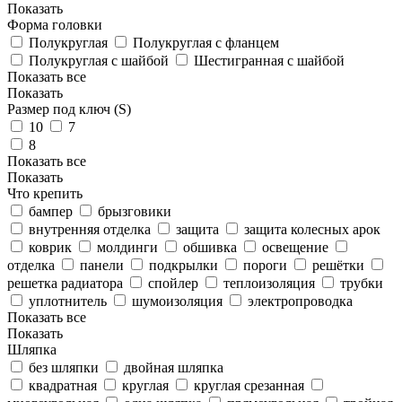
Показать
Форма головки
Полукруглая
Полукруглая с фланцем
Полукруглая с шайбой
Шестигранная с шайбой
Показать все
Показать
Размер под ключ (S)
10
7
8
Показать все
Показать
Что крепить
бампер
брызговики
внутренняя отделка
защита
защита колесных арок
коврик
молдинги
обшивка
освещение
отделка
панели
подкрылки
пороги
решётки
решетка радиатора
спойлер
теплоизоляция
трубки
уплотнитель
шумоизоляция
электропроводка
Показать все
Показать
Шляпка
без шляпки
двойная шляпка
квадратная
круглая
круглая срезанная