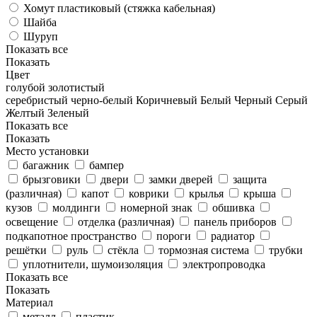
Хомут пластиковый (стяжка кабельная)
Шайба
Шуруп
Показать все
Показать
Цвет
голубой
золотистый
серебристый
черно-белый
Коричневый
Белый
Черный
Серый
Желтый
Зеленый
Показать все
Показать
Место установки
багажник
бампер
брызговики
двери
замки дверей
защита
(различная)
капот
коврики
крылья
крыша
кузов
молдинги
номерной знак
обшивка
освещение
отделка (различная)
панель приборов
подкапотное пространство
пороги
радиатор
решётки
руль
стёкла
тормозная система
трубки
уплотнители, шумоизоляция
электропроводка
Показать все
Показать
Материал
металл
пластик