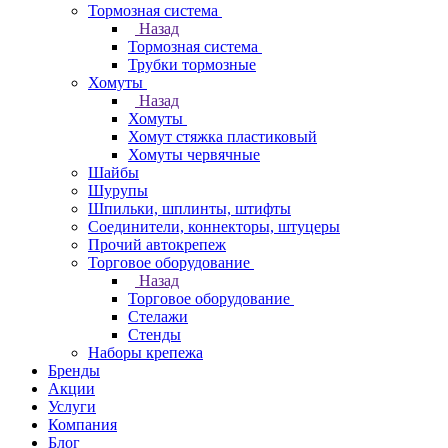
Тормозная система
Назад
Тормозная система
Трубки тормозные
Хомуты
Назад
Хомуты
Хомут стяжка пластиковый
Хомуты червячные
Шайбы
Шурупы
Шпильки, шплинты, штифты
Соединители, коннекторы, штуцеры
Прочий автокрепеж
Торговое оборудование
Назад
Торговое оборудование
Стелажи
Стенды
Наборы крепежа
Бренды
Акции
Услуги
Компания
Блог