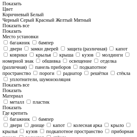
Показать
Цвет
Коричневый
Белый
Черный
Серый
Красный
Желтый
Мятный
Показать все
Показать
Место установки
багажник
бампер
двери
замки дверей
защита (различная)
капот
коврики
крылья
крыша
кузов
молдинги
номерной знак
обшивка
освещение
отделка
(различная)
панель приборов
подкапотное
пространство
пороги
радиатор
решётки
стёкла
уплотнители, шумоизоляция
Показать все
Показать
Материал
металл
пластик
Показать
Где крепить
багажник
бампер
двери
днище
капот
колесная арка
крыло
крылья
кузов
подкапотное пространство
приборная