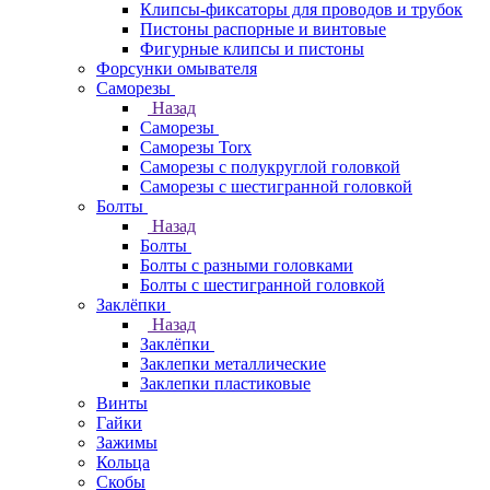
Клипсы-фиксаторы для проводов и трубок
Пистоны распорные и винтовые
Фигурные клипсы и пистоны
Форсунки омывателя
Саморезы
Назад
Саморезы
Саморезы Torx
Саморезы с полукруглой головкой
Саморезы с шестигранной головкой
Болты
Назад
Болты
Болты с разными головками
Болты с шестигранной головкой
Заклёпки
Назад
Заклёпки
Заклепки металлические
Заклепки пластиковые
Винты
Гайки
Зажимы
Кольца
Скобы