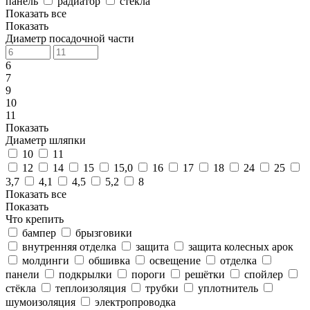
панель
радиатор
стёкла
Показать все
Показать
Диаметр посадочной части
6
7
9
10
11
Показать
Диаметр шляпки
10
11
12
14
15
15,0
16
17
18
24
25
3,7
4,1
4,5
5,2
8
Показать все
Показать
Что крепить
бампер
брызговики
внутренняя отделка
защита
защита колесных арок
молдинги
обшивка
освещение
отделка
панели
подкрылки
пороги
решётки
спойлер
стёкла
теплоизоляция
трубки
уплотнитель
шумоизоляция
электропроводка