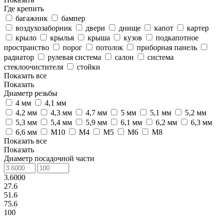
Где крепить
багажник
бампер
воздухозаборник
двери
днище
капот
картер
крыло
крылья
крыша
кузов
подкапотное
пространство
порог
потолок
приборная панель
радиатор
рулевая система
салон
система
стеклоочистителя
стойки
Показать все
Показать
Диаметр резьбы
4 мм
4,1 мм
4,2 мм
4,3 мм
4,7 мм
5 мм
5,1 мм
5,2 мм
5,3 мм
5,4 мм
5,9 мм
6,1 мм
6,2 мм
6,3 мм
6,6 мм
M10
M4
M5
M6
M8
Показать все
Показать
Диаметр посадочной части
3.6000
27.6
51.6
75.6
100