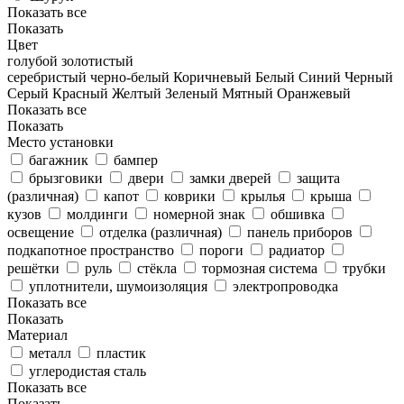
Показать все
Показать
Цвет
голубой
золотистый
серебристый
черно-белый
Коричневый
Белый
Синий
Черный
Серый
Красный
Желтый
Зеленый
Мятный
Оранжевый
Показать все
Показать
Место установки
багажник
бампер
брызговики
двери
замки дверей
защита
(различная)
капот
коврики
крылья
крыша
кузов
молдинги
номерной знак
обшивка
освещение
отделка (различная)
панель приборов
подкапотное пространство
пороги
радиатор
решётки
руль
стёкла
тормозная система
трубки
уплотнители, шумоизоляция
электропроводка
Показать все
Показать
Материал
металл
пластик
углеродистая сталь
Показать все
Показать