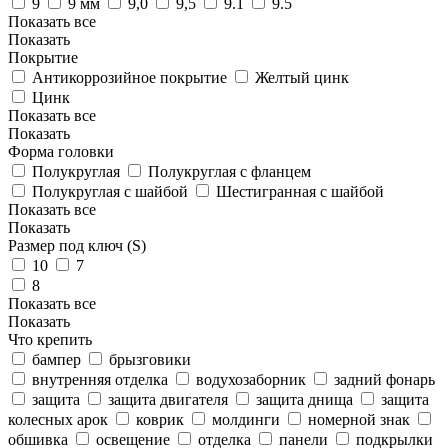
9
9 мм
9,0
9,5
9.1
9.5
Показать все
Показать
Покрытие
Антикоррозийное покрытие
Желтый цинк
Цинк
Показать все
Показать
Форма головки
Полукруглая
Полукруглая с фланцем
Полукруглая с шайбой
Шестигранная с шайбой
Показать все
Показать
Размер под ключ (S)
10
7
8
Показать все
Показать
Что крепить
бампер
брызговики
внутренняя отделка
водухозаборник
задний фонарь
защита
защита двигателя
защита днища
защита
колесных арок
коврик
молдинги
номерной знак
обшивка
освещение
отделка
панели
подкрылки