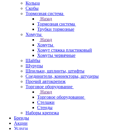
Кольца
Скобы
Тормозная система
Назад
Тормозная система
Трубки тормозные
Хомуты
Назад
Хомуты
Хомут стяжка пластиковый
Хомуты червячные
Шайбы
Шурупы
Шпильки, шплинты, штифты
Соединители, коннекторы, штуцеры
Прочий автокрепеж
Торговое оборудование
Назад
Торговое оборудование
Стелажи
Стенды
Наборы крепежа
Бренды
Акции
Услуги