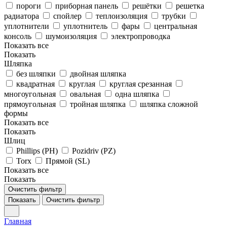
пороги
приборная панель
решётки
решетка
радиатора
спойлер
теплоизоляция
трубки
уплотнители
уплотнитель
фары
центральная
консоль
шумоизоляция
электропроводка
Показать все
Показать
Шляпка
без шляпки
двойная шляпка
квадратная
круглая
круглая срезанная
многоугольная
овальная
одна шляпка
прямоугольная
тройная шляпка
шляпка сложной
формы
Показать все
Показать
Шлиц
Phillips (PH)
Pozidriv (PZ)
Torx
Прямой (SL)
Показать все
Показать
Очистить фильтр
Показать
Очистить фильтр
Главная