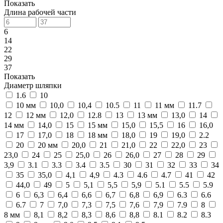
Показать
Длина рабочей части
6
14
22
29
37
Показать
Диаметр шляпки
1.6
10
10 мм
10,0
10,4
10.5
11
11 мм
11.7
12
12 мм
12,0
12.8
13
13 мм
13,0
14
14 мм
14,0
15
15 мм
15,0
15,5
16
16,0
17
17,0
18
18 мм
18,0
19
19,0
2.2
20
20 мм
20,0
21
21,0
22
22,0
23
23,0
24
25
25,0
26
26,0
27
28
29
3,9
3.1
3.3
3.4
3.5
30
31
32
33
34
35
35,0
4,1
4,9
4.3
4.6
4.7
41
42
44,0
49
5
5,1
5,5
5,9
5.1
5.5
5.9
6
6,3
6,4
6,6
6,7
6,8
6,9
6.3
6.6
6.7
7
7,0
7,3
7,5
7,6
7,9
7.9
8
8 мм
8,1
8,2
8,3
8,6
8,8
8.1
8.2
8.3