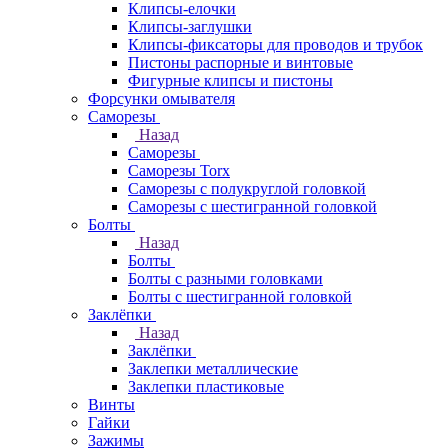
Клипсы-елочки
Клипсы-заглушки
Клипсы-фиксаторы для проводов и трубок
Пистоны распорные и винтовые
Фигурные клипсы и пистоны
Форсунки омывателя
Саморезы
Назад
Саморезы
Саморезы Torx
Саморезы с полукруглой головкой
Саморезы с шестигранной головкой
Болты
Назад
Болты
Болты с разными головками
Болты с шестигранной головкой
Заклёпки
Назад
Заклёпки
Заклепки металлические
Заклепки пластиковые
Винты
Гайки
Зажимы