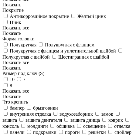
Показать
Покрытие
Антикоррозийное покрытие
Желтый цинк
Цинк
Показать все
Показать
Форма головки
Полукруглая
Полукруглая с фланцем
Полукруглая с фланцем и уплотнительной шайбой
Полукруглая с шайбой
Шестигранная с шайбой
Показать все
Показать
Размер под ключ (S)
10
7
8
Показать все
Показать
Что крепить
бампер
брызговики
внутренняя отделка
водухозаборник
замок
защита
защита двигателя
защита днища
коврик
консоль
молдинги
обшивка
освещение
отделка
панели
подкрылки
пороги
решётки
спойлер