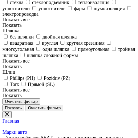
стёкла
стеклоподъемник
теплоизоляция
уплотнители
уплотнитель
фары
шумоизоляция
электропроводка
Показать все
Показать
Шляпка
без шляпки
двойная шляпка
квадратная
круглая
круглая срезанная
многоугольная
одна шляпка
прямоугольная
тройная
шляпка
шляпка сложной формы
Показать все
Показать
Шлиц
Phillips (PH)
Pozidriv (PZ)
Torx
Прямой (SL)
Показать все
Показать
Очистить фильтр
Показать
Очистить фильтр
Главная
–
Марки авто
–
Автокрепёж для SEAT – клипсы пластиковые, пистоны