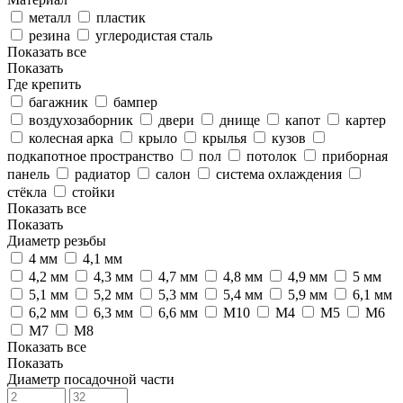
металл
пластик
резина
углеродистая сталь
Показать все
Показать
Где крепить
багажник
бампер
воздухозаборник
двери
днище
капот
картер
колесная арка
крыло
крылья
кузов
подкапотное пространство
пол
потолок
приборная
панель
радиатор
салон
система охлаждения
стёкла
стойки
Показать все
Показать
Диаметр резьбы
4 мм
4,1 мм
4,2 мм
4,3 мм
4,7 мм
4,8 мм
4,9 мм
5 мм
5,1 мм
5,2 мм
5,3 мм
5,4 мм
5,9 мм
6,1 мм
6,2 мм
6,3 мм
6,6 мм
M10
M4
M5
M6
M7
M8
Показать все
Показать
Диаметр посадочной части