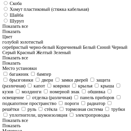
Скоба
Хомут пластиковый (стяжка кабельная)
Шайба
Шуруп
Показать все
Показать
Цвет
голубой
золотистый
серебристый
черно-белый
Коричневый
Белый
Синий
Черный
Серый
Красный
Желтый
Зеленый
Показать все
Показать
Место установки
багажник
бампер
брызговики
двери
замки дверей
защита
(различная)
капот
коврики
крылья
крыша
кузов
молдинги
номерной знак
обшивка
освещение
отделка (различная)
панель приборов
подкапотное пространство
пороги
радиатор
решётки
руль
стёкла
тормозная система
трубки
уплотнители, шумоизоляция
электропроводка
Показать все
Показать
Материал