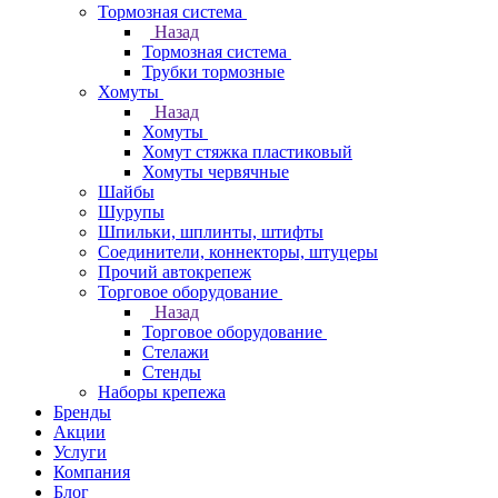
Тормозная система
Назад
Тормозная система
Трубки тормозные
Хомуты
Назад
Хомуты
Хомут стяжка пластиковый
Хомуты червячные
Шайбы
Шурупы
Шпильки, шплинты, штифты
Соединители, коннекторы, штуцеры
Прочий автокрепеж
Торговое оборудование
Назад
Торговое оборудование
Стелажи
Стенды
Наборы крепежа
Бренды
Акции
Услуги
Компания
Блог