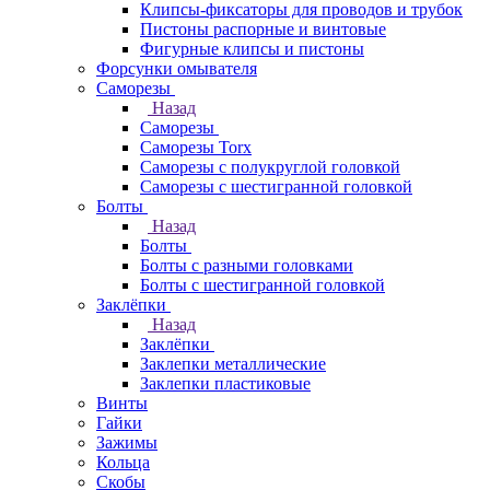
Клипсы-фиксаторы для проводов и трубок
Пистоны распорные и винтовые
Фигурные клипсы и пистоны
Форсунки омывателя
Саморезы
Назад
Саморезы
Саморезы Torx
Саморезы с полукруглой головкой
Саморезы с шестигранной головкой
Болты
Назад
Болты
Болты с разными головками
Болты с шестигранной головкой
Заклёпки
Назад
Заклёпки
Заклепки металлические
Заклепки пластиковые
Винты
Гайки
Зажимы
Кольца
Скобы