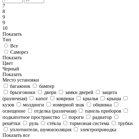
7
8
9
9
10
Показать
Тип
Все
Саморез
Показать
Цвет
Черный
Показать
Место установки
багажник
бампер
брызговики
двери
замки дверей
защита
(различная)
капот
коврики
крылья
крыша
кузов
молдинги
номерной знак
обшивка
освещение
отделка (различная)
панель приборов
подкапотное пространство
пороги
радиатор
решётки
руль
стёкла
тормозная система
трубки
уплотнители, шумоизоляция
электропроводка
Показать все