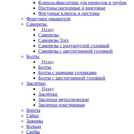
Клипсы-фиксаторы для проводов и трубок
Пистоны распорные и винтовые
Фигурные клипсы и пистоны
Форсунки омывателя
Саморезы
Назад
Саморезы
Саморезы Torx
Саморезы с полукруглой головкой
Саморезы с шестигранной головкой
Болты
Назад
Болты
Болты с разными головками
Болты с шестигранной головкой
Заклёпки
Назад
Заклёпки
Заклепки металлические
Заклепки пластиковые
Винты
Гайки
Зажимы
Кольца
Скобы