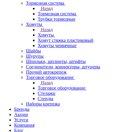
Тормозная система
Назад
Тормозная система
Трубки тормозные
Хомуты
Назад
Хомуты
Хомут стяжка пластиковый
Хомуты червячные
Шайбы
Шурупы
Шпильки, шплинты, штифты
Соединители, коннекторы, штуцеры
Прочий автокрепеж
Торговое оборудование
Назад
Торговое оборудование
Стелажи
Стенды
Наборы крепежа
Бренды
Акции
Услуги
Компания
Блог