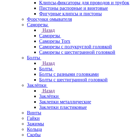
Клипсы-фиксаторы для проводов и трубок
Пистоны распорные и винтовые
Фигурные клипсы и пистоны
Форсунки омывателя
Саморезы
Назад
Саморезы
Саморезы Torx
Саморезы с полукруглой головкой
Саморезы с шестигранной головкой
Болты
Назад
Болты
Болты с разными головками
Болты с шестигранной головкой
Заклёпки
Назад
Заклёпки
Заклепки металлические
Заклепки пластиковые
Винты
Гайки
Зажимы
Кольца
Скобы