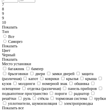
7
8
9
9
10
Показать
Тип
Все
Саморез
Показать
Цвет
Черный
Показать
Место установки
багажник
бампер
брызговики
двери
замки дверей
защита
(различная)
капот
коврики
крылья
крыша
кузов
молдинги
номерной знак
обшивка
освещение
отделка (различная)
панель приборов
подкапотное пространство
пороги
радиатор
решётки
руль
стёкла
тормозная система
трубки
уплотнители, шумоизоляция
электропроводка
Показать все