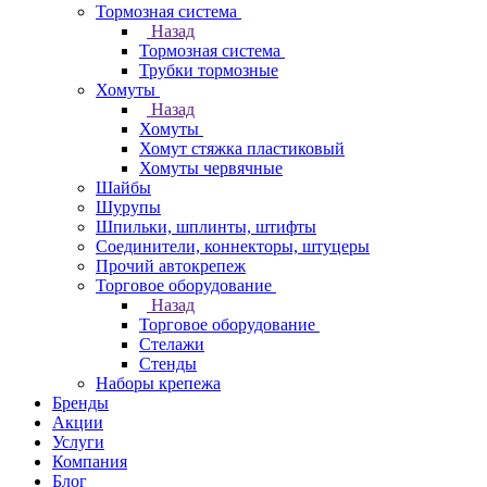
Тормозная система
Назад
Тормозная система
Трубки тормозные
Хомуты
Назад
Хомуты
Хомут стяжка пластиковый
Хомуты червячные
Шайбы
Шурупы
Шпильки, шплинты, штифты
Соединители, коннекторы, штуцеры
Прочий автокрепеж
Торговое оборудование
Назад
Торговое оборудование
Стелажи
Стенды
Наборы крепежа
Бренды
Акции
Услуги
Компания
Блог