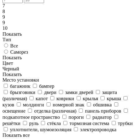
7
8
9
9
10
Показать
Тип
Все
Саморез
Показать
Цвет
Черный
Показать
Место установки
багажник
бампер
брызговики
двери
замки дверей
защита
(различная)
капот
коврики
крылья
крыша
кузов
молдинги
номерной знак
обшивка
освещение
отделка (различная)
панель приборов
подкапотное пространство
пороги
радиатор
решётки
руль
стёкла
тормозная система
трубки
уплотнители, шумоизоляция
электропроводка
Показать все