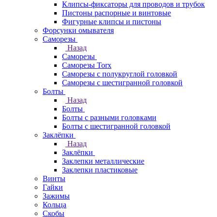
Клипсы-фиксаторы для проводов и трубок
Пистоны распорные и винтовые
Фигурные клипсы и пистоны
Форсунки омывателя
Саморезы
Назад
Саморезы
Саморезы Torx
Саморезы с полукруглой головкой
Саморезы с шестигранной головкой
Болты
Назад
Болты
Болты с разными головками
Болты с шестигранной головкой
Заклёпки
Назад
Заклёпки
Заклепки металлические
Заклепки пластиковые
Винты
Гайки
Зажимы
Кольца
Скобы