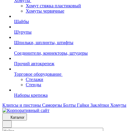
Хомуты
Хомут стяжка пластиковый
Хомуты червячные
Шайбы
Шурупы
Шпильки, шплинты, штифты
Соединители, коннекторы, штуцеры
Прочий автокрепеж
Торговое оборудование
Стелажи
Стенды
Наборы крепежа
Клипсы и пистоны
Саморезы
Болты
Гайки
Заклёпки
Хомуты
Каталог