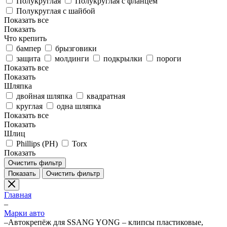
Полукруглая
Полукруглая с фланцем
Полукруглая с шайбой
Показать все
Показать
Что крепить
бампер
брызговики
защита
молдинги
подкрылки
пороги
Показать все
Показать
Шляпка
двойная шляпка
квадратная
круглая
одна шляпка
Показать все
Показать
Шлиц
Phillips (PH)
Torx
Показать
Очистить фильтр
Показать
Очистить фильтр
Главная
–
Марки авто
–
Автокрепёж для SSANG YONG – клипсы пластиковые,