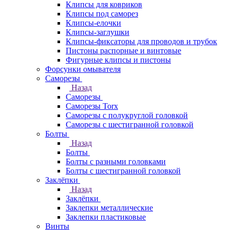
Клипсы для ковриков
Клипсы под саморез
Клипсы-елочки
Клипсы-заглушки
Клипсы-фиксаторы для проводов и трубок
Пистоны распорные и винтовые
Фигурные клипсы и пистоны
Форсунки омывателя
Саморезы
Назад
Саморезы
Саморезы Torx
Саморезы с полукруглой головкой
Саморезы с шестигранной головкой
Болты
Назад
Болты
Болты с разными головками
Болты с шестигранной головкой
Заклёпки
Назад
Заклёпки
Заклепки металлические
Заклепки пластиковые
Винты