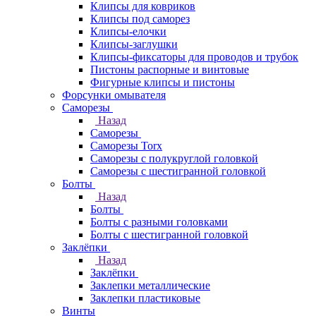
Клипсы для ковриков
Клипсы под саморез
Клипсы-елочки
Клипсы-заглушки
Клипсы-фиксаторы для проводов и трубок
Пистоны распорные и винтовые
Фигурные клипсы и пистоны
Форсунки омывателя
Саморезы
Назад
Саморезы
Саморезы Torx
Саморезы с полукруглой головкой
Саморезы с шестигранной головкой
Болты
Назад
Болты
Болты с разными головками
Болты с шестигранной головкой
Заклёпки
Назад
Заклёпки
Заклепки металлические
Заклепки пластиковые
Винты