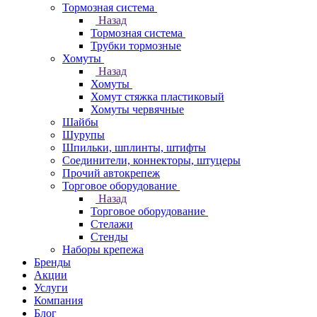
Тормозная система
Назад
Тормозная система
Трубки тормозные
Хомуты
Назад
Хомуты
Хомут стяжка пластиковый
Хомуты червячные
Шайбы
Шурупы
Шпильки, шплинты, штифты
Соединители, коннекторы, штуцеры
Прочий автокрепеж
Торговое оборудование
Назад
Торговое оборудование
Стелажи
Стенды
Наборы крепежа
Бренды
Акции
Услуги
Компания
Блог