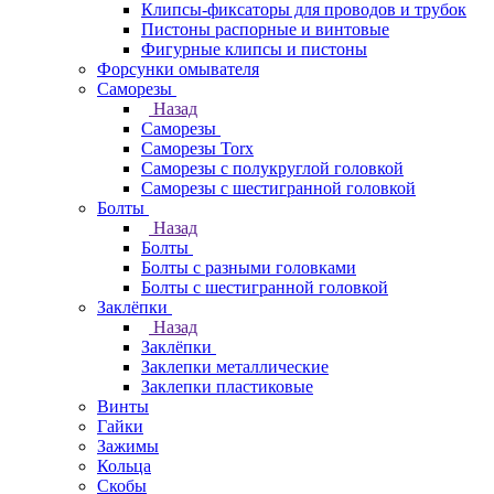
Клипсы-фиксаторы для проводов и трубок
Пистоны распорные и винтовые
Фигурные клипсы и пистоны
Форсунки омывателя
Саморезы
Назад
Саморезы
Саморезы Torx
Саморезы с полукруглой головкой
Саморезы с шестигранной головкой
Болты
Назад
Болты
Болты с разными головками
Болты с шестигранной головкой
Заклёпки
Назад
Заклёпки
Заклепки металлические
Заклепки пластиковые
Винты
Гайки
Зажимы
Кольца
Скобы