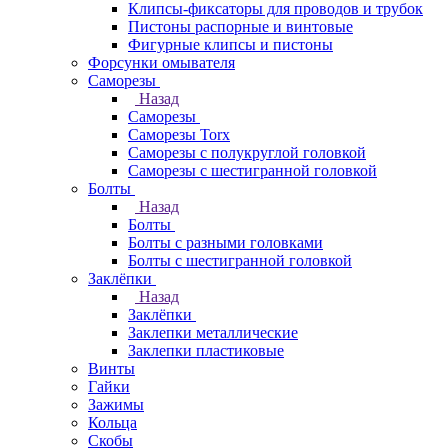
Клипсы-фиксаторы для проводов и трубок
Пистоны распорные и винтовые
Фигурные клипсы и пистоны
Форсунки омывателя
Саморезы
Назад
Саморезы
Саморезы Torx
Саморезы с полукруглой головкой
Саморезы с шестигранной головкой
Болты
Назад
Болты
Болты с разными головками
Болты с шестигранной головкой
Заклёпки
Назад
Заклёпки
Заклепки металлические
Заклепки пластиковые
Винты
Гайки
Зажимы
Кольца
Скобы