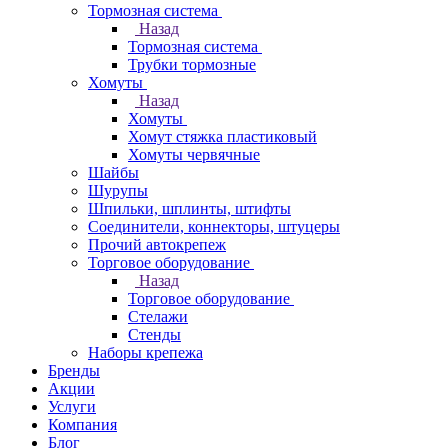
Тормозная система
Назад
Тормозная система
Трубки тормозные
Хомуты
Назад
Хомуты
Хомут стяжка пластиковый
Хомуты червячные
Шайбы
Шурупы
Шпильки, шплинты, штифты
Соединители, коннекторы, штуцеры
Прочий автокрепеж
Торговое оборудование
Назад
Торговое оборудование
Стелажи
Стенды
Наборы крепежа
Бренды
Акции
Услуги
Компания
Блог