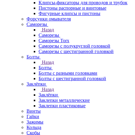
Клипсы-фиксаторы для проводов и трубок
Пистоны распорные и винтовые
Фигурные клипсы и пистоны
Форсунки омывателя
Саморезы
Назад
Саморезы
Саморезы Torx
Саморезы с полукруглой головкой
Саморезы с шестигранной головкой
Болты
Назад
Болты
Болты с разными головками
Болты с шестигранной головкой
Заклёпки
Назад
Заклёпки
Заклепки металлические
Заклепки пластиковые
Винты
Гайки
Зажимы
Кольца
Скобы