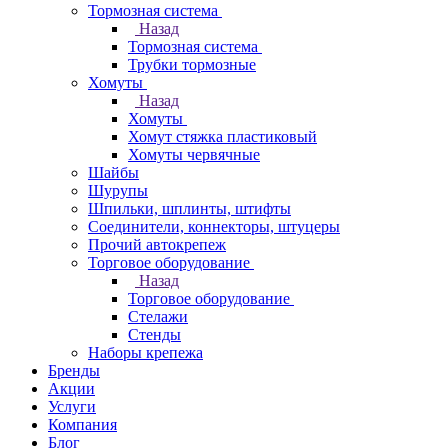
Тормозная система
Назад
Тормозная система
Трубки тормозные
Хомуты
Назад
Хомуты
Хомут стяжка пластиковый
Хомуты червячные
Шайбы
Шурупы
Шпильки, шплинты, штифты
Соединители, коннекторы, штуцеры
Прочий автокрепеж
Торговое оборудование
Назад
Торговое оборудование
Стелажи
Стенды
Наборы крепежа
Бренды
Акции
Услуги
Компания
Блог