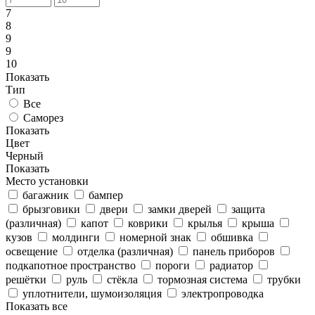
7
8
9
9
10
Показать
Тип
Все
Саморез
Показать
Цвет
Черный
Показать
Место установки
багажник
бампер
брызговики
двери
замки дверей
защита
(различная)
капот
коврики
крылья
крыша
кузов
молдинги
номерной знак
обшивка
освещение
отделка (различная)
панель приборов
подкапотное пространство
пороги
радиатор
решётки
руль
стёкла
тормозная система
трубки
уплотнители, шумоизоляция
электропроводка
Показать все