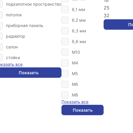
18
подкапотное пространство
25
6,1 мм
потолок
32
6,2 мм
П
приборная панель
6,3 мм
радиатор
6,6 мм
салон
M10
стойки
M4
оказать все
Показать
M5
M6
M8
Показать все
Показать