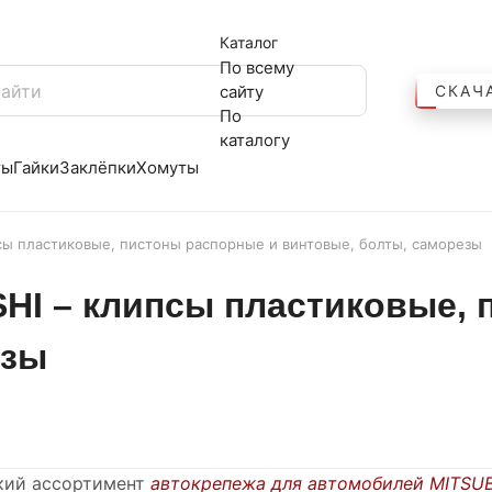
Каталог
По всему
сайту
СКАЧ
По
каталогу
ты
Гайки
Заклёпки
Хомуты
сы пластиковые, пистоны распорные и винтовые, болты, саморезы
HI – клипсы пластиковые, 
езы
кий ассортимент
автокрепежа для автомобилей MITSUB