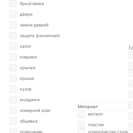
брызговики
двери
замки дверей
защита (различная)
капот
Г
коврики
крылья
крыша
кузов
молдинги
Материал
номерной знак
металл
обшивка
пластик
освещение
углеродистая сталь