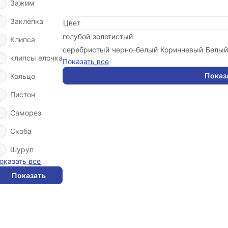
Зажим
Заклёпка
Цвет
голубой
золотистый
Клипса
серебристый
черно-белый
Коричневый
Белый
клипсы елочка
Показать все
Показ
Кольцо
Пистон
Саморез
Скоба
Шуруп
оказать все
Показать