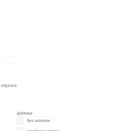
 отделка
Шляпка
без шляпки
двойная шляпка