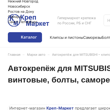
Нижний Новгород
Новосибирск
Ростов на Дону
Самара
Гипермаркет крепежа
Санкт-Петербург
по России, РБ и СНГ
Каталог
Клипсы и пистоны
Саморезы
Бол
–
–
Главная
Марки авто
Автокрепёж для MITSUBISHI – клип
Автокрепёж для MITSUBIS
винтовые, болты, самор
Интернет-магазин
Креп-Маркет
предлагает широ