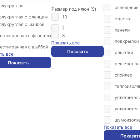
олукруглая
освещение
Размер под ключ (S)
олукруглая с фланцем
10
отделка
олукруглая с шайбой
7
панели
естигранная с фланцем
8
подкрылки
Показать все
естигранная с шайбой
Показать
решётки
ть все
Показать
решетка ра
спойлер
теплоизоля
уплотнител
уплотнител
шумоизоля
Показать все
Показат