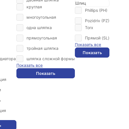
Шлиц
круглая
Phillips (PH)
многоугольная
Pozidriv (PZ)
одна шляпка
Torx
прямоугольная
Прямой (SL)
Показать все
тройная шляпка
Показать
диатора
шляпка сложной формы
Показать все
Показать
ция
и
ь
ция
ь