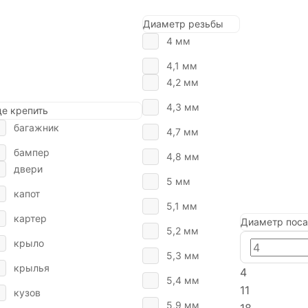
Диаметр резьбы
4 мм
4,1 мм
4,2 мм
4,3 мм
де крепить
багажник
4,7 мм
бампер
4,8 мм
двери
5 мм
капот
5,1 мм
картер
Диаметр поса
5,2 мм
крыло
5,3 мм
крылья
4
5,4 мм
11
кузов
5,9 мм