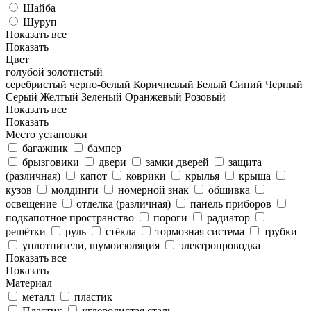
Шайба
Шуруп
Показать все
Показать
Цвет
голубой
золотистый
серебристый
черно-белый
Коричневый
Белый
Синий
Черный
Серый
Желтый
Зеленый
Оранжевый
Розовый
Показать все
Показать
Место установки
багажник
бампер
брызговики
двери
замки дверей
защита
(различная)
капот
коврики
крылья
крыша
кузов
молдинги
номерной знак
обшивка
освещение
отделка (различная)
панель приборов
подкапотное пространство
пороги
радиатор
решётки
руль
стёкла
тормозная система
трубки
уплотнители, шумоизоляция
электропроводка
Показать все
Показать
Материал
металл
пластик
Пластик
углеродистая сталь