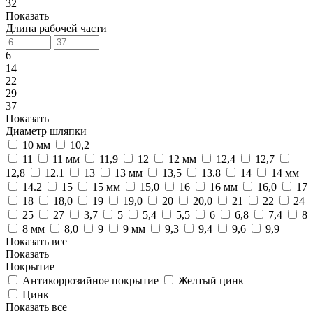
32
Показать
Длина рабочей части
6
14
22
29
37
Показать
Диаметр шляпки
10 мм
10,2
11
11 мм
11,9
12
12 мм
12,4
12,7
12,8
12.1
13
13 мм
13,5
13.8
14
14 мм
14.2
15
15 мм
15,0
16
16 мм
16,0
17
18
18,0
19
19,0
20
20,0
21
22
24
25
27
3,7
5
5,4
5,5
6
6,8
7,4
8
8 мм
8,0
9
9 мм
9,3
9,4
9,6
9,9
Показать все
Показать
Покрытие
Антикоррозийное покрытие
Желтый цинк
Цинк
Показать все