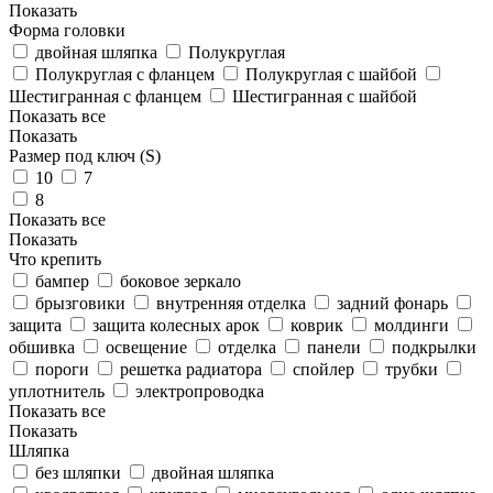
Показать
Форма головки
двойная шляпка
Полукруглая
Полукруглая с фланцем
Полукруглая с шайбой
Шестигранная с фланцем
Шестигранная с шайбой
Показать все
Показать
Размер под ключ (S)
10
7
8
Показать все
Показать
Что крепить
бампер
боковое зеркало
брызговики
внутренняя отделка
задний фонарь
защита
защита колесных арок
коврик
молдинги
обшивка
освещение
отделка
панели
подкрылки
пороги
решетка радиатора
спойлер
трубки
уплотнитель
электропроводка
Показать все
Показать
Шляпка
без шляпки
двойная шляпка