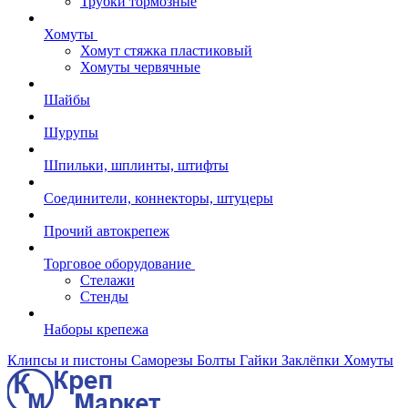
Трубки тормозные
Хомуты
Хомут стяжка пластиковый
Хомуты червячные
Шайбы
Шурупы
Шпильки, шплинты, штифты
Соединители, коннекторы, штуцеры
Прочий автокрепеж
Торговое оборудование
Стелажи
Стенды
Наборы крепежа
Клипсы и пистоны
Саморезы
Болты
Гайки
Заклёпки
Хомуты