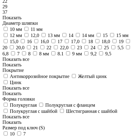
22
29
37
Показать
Диаметр шляпки
10 мм
11 мм
12 мм
12,0
13 мм
14
14 мм
15
15 мм
15,0
16
16,0
17
17,0
18
18,0
19
20
20,0
21
22
22,0
23
24
25
5,5
6,8
7
8
8 мм
8.1
9 мм
9,2
9,5
Показать все
Показать
Покрытие
Антикоррозийное покрытие
Желтый цинк
Цинк
Показать все
Показать
Форма головки
Полукруглая
Полукруглая с фланцем
Полукруглая с шайбой
Шестигранная с шайбой
Показать все
Показать
Размер под ключ (S)
10
7