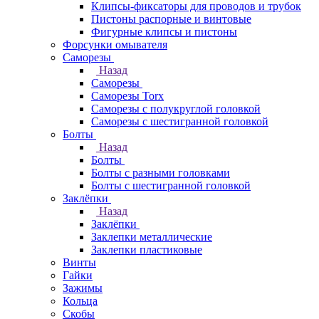
Клипсы-фиксаторы для проводов и трубок
Пистоны распорные и винтовые
Фигурные клипсы и пистоны
Форсунки омывателя
Саморезы
Назад
Саморезы
Саморезы Torx
Саморезы с полукруглой головкой
Саморезы с шестигранной головкой
Болты
Назад
Болты
Болты с разными головками
Болты с шестигранной головкой
Заклёпки
Назад
Заклёпки
Заклепки металлические
Заклепки пластиковые
Винты
Гайки
Зажимы
Кольца
Скобы