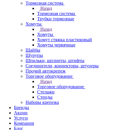
Тормозная система
Назад
Тормозная система
Трубки тормозные
Хомуты
Назад
Хомуты
Хомут стяжка пластиковый
Хомуты червячные
Шайбы
Шурупы
Шпильки, шплинты, штифты
Соединители, коннекторы, штуцеры
Прочий автокрепеж
Торговое оборудование
Назад
Торговое оборудование
Стелажи
Стенды
Наборы крепежа
Бренды
Акции
Услуги
Компания
Блог