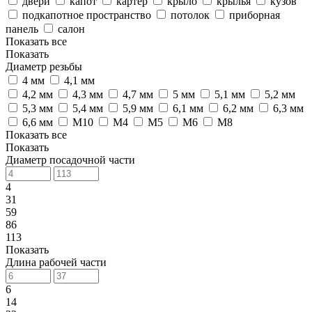
двери
капот
картер
крыло
крылья
кузов
подкапотное пространство
потолок
приборная
панель
салон
Показать все
Показать
Диаметр резьбы
4 мм
4,1 мм
4,2 мм
4,3 мм
4,7 мм
5 мм
5,1 мм
5,2 мм
5,3 мм
5,4 мм
5,9 мм
6,1 мм
6,2 мм
6,3 мм
6,6 мм
M10
M4
M5
M6
M8
Показать все
Показать
Диаметр посадочной части
4
31
59
86
113
Показать
Длина рабочей части
6
14