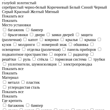
голубой
золотистый
серебристый
черно-белый
Коричневый
Белый
Синий
Черный
Серый
Красный
Желтый
Мятный
Показать все
Показать
Место установки
багажник
бампер
брызговики
двери
замки дверей
защита
(различная)
капот
коврики
крылья
крыша
кузов
молдинги
номерной знак
обшивка
освещение
отделка (различная)
панель приборов
подкапотное пространство
пороги
радиатор
решётки
руль
стёкла
тормозная система
трубки
уплотнители, шумоизоляция
электропроводка
Показать все
Показать
Материал
металл
пластик
углеродистая сталь
Показать все
Показать
Где крепить
багажник
бампер