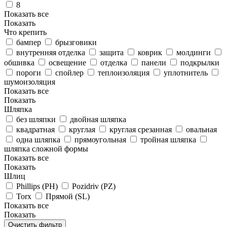
8
Показать все
Показать
Что крепить
бампер
брызговики
внутренняя отделка
защита
коврик
молдинги
обшивка
освещение
отделка
панели
подкрылки
пороги
спойлер
теплоизоляция
уплотнитель
шумоизоляция
Показать все
Показать
Шляпка
без шляпки
двойная шляпка
квадратная
круглая
круглая срезанная
овальная
одна шляпка
прямоугольная
тройная шляпка
шляпка сложной формы
Показать все
Показать
Шлиц
Phillips (PH)
Pozidriv (PZ)
Torx
Прямой (SL)
Показать все
Показать
Очистить фильтр