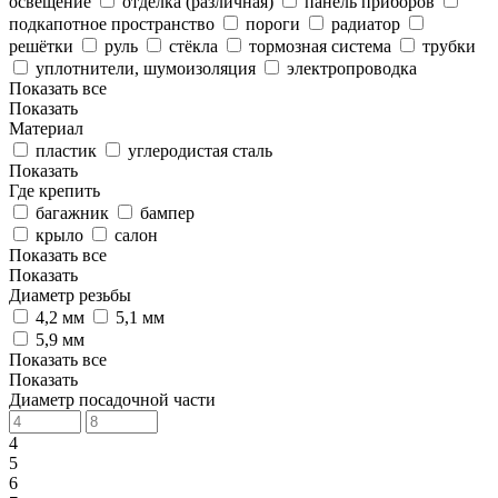
освещение
отделка (различная)
панель приборов
подкапотное пространство
пороги
радиатор
решётки
руль
стёкла
тормозная система
трубки
уплотнители, шумоизоляция
электропроводка
Показать все
Показать
Материал
пластик
углеродистая сталь
Показать
Где крепить
багажник
бампер
крыло
салон
Показать все
Показать
Диаметр резьбы
4,2 мм
5,1 мм
5,9 мм
Показать все
Показать
Диаметр посадочной части
4
5
6