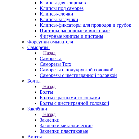
Клипсы для ковриков
Клипсы под саморез
Клипсы-елочки
Клипсы-заглушки
Клипсы-фиксаторы для проводов и трубок
Пистоны распорные и винтовые
Фигурные клипсы и пистоны
Форсунки омывателя
Саморезы
Назад
Саморезы
Саморезы Torx
Саморезы с полукруглой головкой
Саморезы с шестигранной головкой
Болты
Назад
Болты
Болты с разными головками
Болты с шестигранной головкой
Заклёпки
Назад
Заклёпки
Заклепки металлические
Заклепки пластиковые
Винты