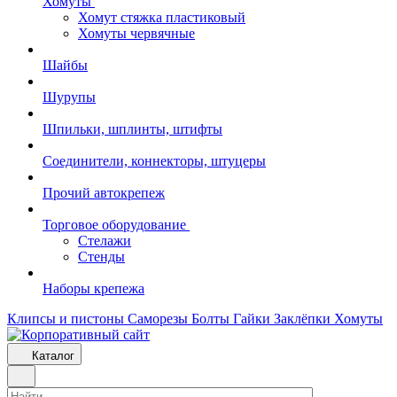
Хомуты
Хомут стяжка пластиковый
Хомуты червячные
Шайбы
Шурупы
Шпильки, шплинты, штифты
Соединители, коннекторы, штуцеры
Прочий автокрепеж
Торговое оборудование
Стелажи
Стенды
Наборы крепежа
Клипсы и пистоны
Саморезы
Болты
Гайки
Заклёпки
Хомуты
Каталог