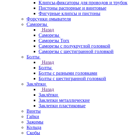
Клипсы-фиксаторы для проводов и трубок
Пистоны распорные и винтовые
Фигурные клипсы и пистоны
Форсунки омывателя
Саморезы
Назад
Саморезы
Саморезы Torx
Саморезы с полукруглой головкой
Саморезы с шестигранной головкой
Болты
Назад
Болты
Болты с разными головками
Болты с шестигранной головкой
Заклёпки
Назад
Заклёпки
Заклепки металлические
Заклепки пластиковые
Винты
Гайки
Зажимы
Кольца
Скобы