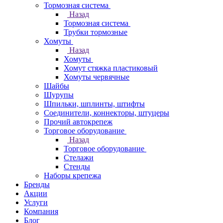
Тормозная система
Назад
Тормозная система
Трубки тормозные
Хомуты
Назад
Хомуты
Хомут стяжка пластиковый
Хомуты червячные
Шайбы
Шурупы
Шпильки, шплинты, штифты
Соединители, коннекторы, штуцеры
Прочий автокрепеж
Торговое оборудование
Назад
Торговое оборудование
Стелажи
Стенды
Наборы крепежа
Бренды
Акции
Услуги
Компания
Блог