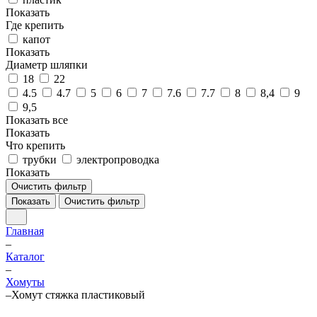
Показать
Где крепить
капот
Показать
Диаметр шляпки
18
22
4.5
4.7
5
6
7
7.6
7.7
8
8,4
9
9,5
Показать все
Показать
Что крепить
трубки
электропроводка
Показать
Очистить фильтр
Показать
Очистить фильтр
Главная
–
Каталог
–
Хомуты
–
Хомут стяжка пластиковый