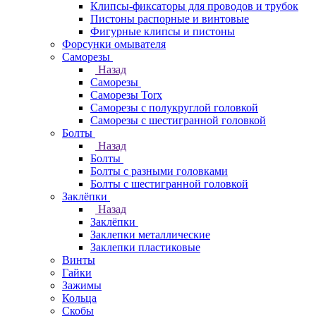
Клипсы-фиксаторы для проводов и трубок
Пистоны распорные и винтовые
Фигурные клипсы и пистоны
Форсунки омывателя
Саморезы
Назад
Саморезы
Саморезы Torx
Саморезы с полукруглой головкой
Саморезы с шестигранной головкой
Болты
Назад
Болты
Болты с разными головками
Болты с шестигранной головкой
Заклёпки
Назад
Заклёпки
Заклепки металлические
Заклепки пластиковые
Винты
Гайки
Зажимы
Кольца
Скобы