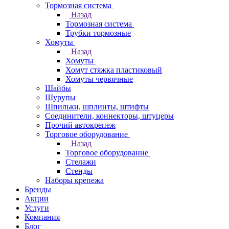
Тормозная система
Назад
Тормозная система
Трубки тормозные
Хомуты
Назад
Хомуты
Хомут стяжка пластиковый
Хомуты червячные
Шайбы
Шурупы
Шпильки, шплинты, штифты
Соединители, коннекторы, штуцеры
Прочий автокрепеж
Торговое оборудование
Назад
Торговое оборудование
Стелажи
Стенды
Наборы крепежа
Бренды
Акции
Услуги
Компания
Блог