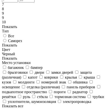
7
8
9
9
10
Показать
Тип
Все
Саморез
Показать
Цвет
Черный
Показать
Место установки
багажник
бампер
брызговики
двери
замки дверей
защита
(различная)
капот
коврики
крылья
крыша
кузов
молдинги
номерной знак
обшивка
освещение
отделка (различная)
панель приборов
подкапотное пространство
пороги
радиатор
решётки
руль
стёкла
тормозная система
трубки
уплотнители, шумоизоляция
электропроводка
Показать все