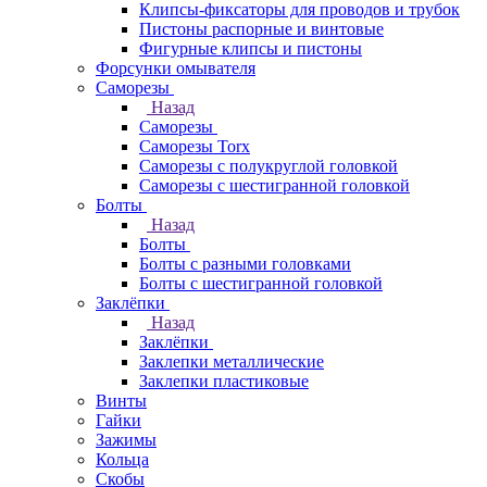
Клипсы-фиксаторы для проводов и трубок
Пистоны распорные и винтовые
Фигурные клипсы и пистоны
Форсунки омывателя
Саморезы
Назад
Саморезы
Саморезы Torx
Саморезы с полукруглой головкой
Саморезы с шестигранной головкой
Болты
Назад
Болты
Болты с разными головками
Болты с шестигранной головкой
Заклёпки
Назад
Заклёпки
Заклепки металлические
Заклепки пластиковые
Винты
Гайки
Зажимы
Кольца
Скобы