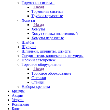
Тормозная система
Назад
Тормозная система
Трубки тормозные
Хомуты
Назад
Хомуты
Хомут стяжка пластиковый
Хомуты червячные
Шайбы
Шурупы
Шпильки, шплинты, штифты
Соединители, коннекторы, штуцеры
Прочий автокрепеж
Торговое оборудование
Назад
Торговое оборудование
Стелажи
Стенды
Наборы крепежа
Бренды
Акции
Услуги
Компания
Блог