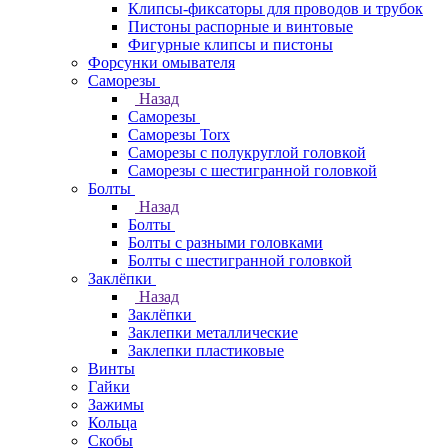
Клипсы-фиксаторы для проводов и трубок
Пистоны распорные и винтовые
Фигурные клипсы и пистоны
Форсунки омывателя
Саморезы
Назад
Саморезы
Саморезы Torx
Саморезы с полукруглой головкой
Саморезы с шестигранной головкой
Болты
Назад
Болты
Болты с разными головками
Болты с шестигранной головкой
Заклёпки
Назад
Заклёпки
Заклепки металлические
Заклепки пластиковые
Винты
Гайки
Зажимы
Кольца
Скобы