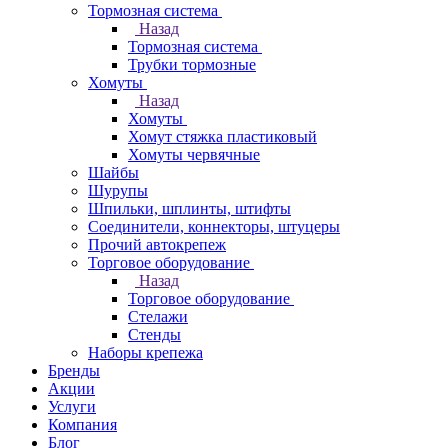
Тормозная система
Назад
Тормозная система
Трубки тормозные
Хомуты
Назад
Хомуты
Хомут стяжка пластиковый
Хомуты червячные
Шайбы
Шурупы
Шпильки, шплинты, штифты
Соединители, коннекторы, штуцеры
Прочий автокрепеж
Торговое оборудование
Назад
Торговое оборудование
Стелажи
Стенды
Наборы крепежа
Бренды
Акции
Услуги
Компания
Блог