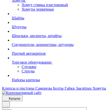
Хомуты
Хомут стяжка пластиковый
Хомуты червячные
Шайбы
Шурупы
Шпильки, шплинты, штифты
Соединители, коннекторы, штуцеры
Прочий автокрепеж
Торговое оборудование
Стелажи
Стенды
Наборы крепежа
Клипсы и пистоны
Саморезы
Болты
Гайки
Заклёпки
Хомуты
Каталог