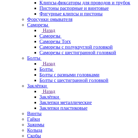
Клипсы-фиксаторы для проводов и трубок
Пистоны распорные и винтовые
Фигурные клипсы и пистоны
Форсунки омывателя
Саморезы
Назад
Саморезы
Саморезы Torx
Саморезы с полукруглой головкой
Саморезы с шестигранной головкой
Болты
Назад
Болты
Болты с разными головками
Болты с шестигранной головкой
Заклёпки
Назад
Заклёпки
Заклепки металлические
Заклепки пластиковые
Винты
Гайки
Зажимы
Кольца
Скобы