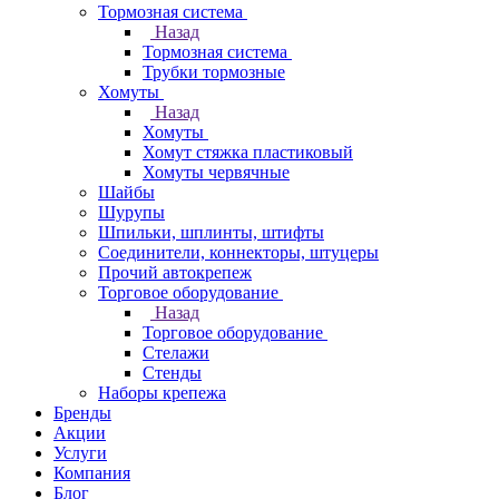
Тормозная система
Назад
Тормозная система
Трубки тормозные
Хомуты
Назад
Хомуты
Хомут стяжка пластиковый
Хомуты червячные
Шайбы
Шурупы
Шпильки, шплинты, штифты
Соединители, коннекторы, штуцеры
Прочий автокрепеж
Торговое оборудование
Назад
Торговое оборудование
Стелажи
Стенды
Наборы крепежа
Бренды
Акции
Услуги
Компания
Блог