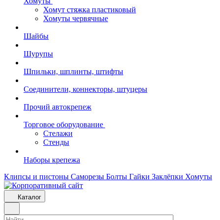
Хомуты
Хомут стяжка пластиковый
Хомуты червячные
Шайбы
Шурупы
Шпильки, шплинты, штифты
Соединители, коннекторы, штуцеры
Прочий автокрепеж
Торговое оборудование
Стелажи
Стенды
Наборы крепежа
Клипсы и пистоны
Саморезы
Болты
Гайки
Заклёпки
Хомуты
Каталог