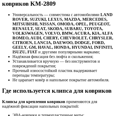
ковриков KM-2809
Универсальность — совместима с автомобилями
LAND
ROVER, SUZUKI, LEXUS, MAZDA, MERCEDES,
MITSUBISHI, NISSAN, OMODA, OPEL, PEUGEOT,
RENAULT, SEAT, SKODA, SUBARU, TOYOTA,
VOLKSWAGEN, VOLVO, BMW, ACURA, KIA, ALFA
ROMEO, AUDI, CHERY, CHEVROLET, CHRYSLER,
CITROEN, LANCIA, DAEWOO, DODGE, FORD,
GEELY, GM, HAVAL, HONDA, HYUNDAI, INFINITI,
ISUZU, FIAT
и другими популярными марками;
Надёжная фиксация без люфта и скольжения;
Устанавливается вручную — без инструментов и
повреждений покрытия;
Прочный износостойкий пластик выдерживает
перепады температуры;
Не царапает ковёр и напольное покрытие автомобиля.
Где используется клипса для ковриков
Клипсы для крепления ковриков
применяются для
надёжной фиксации напольных покрытий:
ЭВА-коврики и термопластичные маты;