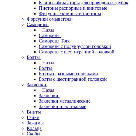
Клипсы-фиксаторы для проводов и трубок
Пистоны распорные и винтовые
Фигурные клипсы и пистоны
Форсунки омывателя
Саморезы
Назад
Саморезы
Саморезы Torx
Саморезы с полукруглой головкой
Саморезы с шестигранной головкой
Болты
Назад
Болты
Болты с разными головками
Болты с шестигранной головкой
Заклёпки
Назад
Заклёпки
Заклепки металлические
Заклепки пластиковые
Винты
Гайки
Зажимы
Кольца
Скобы