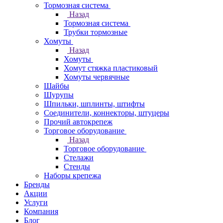
Тормозная система
Назад
Тормозная система
Трубки тормозные
Хомуты
Назад
Хомуты
Хомут стяжка пластиковый
Хомуты червячные
Шайбы
Шурупы
Шпильки, шплинты, штифты
Соединители, коннекторы, штуцеры
Прочий автокрепеж
Торговое оборудование
Назад
Торговое оборудование
Стелажи
Стенды
Наборы крепежа
Бренды
Акции
Услуги
Компания
Блог