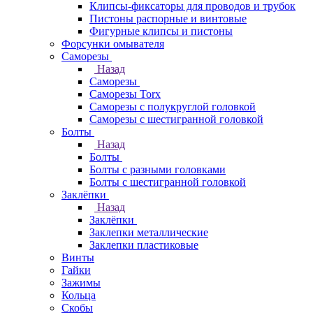
Клипсы-фиксаторы для проводов и трубок
Пистоны распорные и винтовые
Фигурные клипсы и пистоны
Форсунки омывателя
Саморезы
Назад
Саморезы
Саморезы Torx
Саморезы с полукруглой головкой
Саморезы с шестигранной головкой
Болты
Назад
Болты
Болты с разными головками
Болты с шестигранной головкой
Заклёпки
Назад
Заклёпки
Заклепки металлические
Заклепки пластиковые
Винты
Гайки
Зажимы
Кольца
Скобы