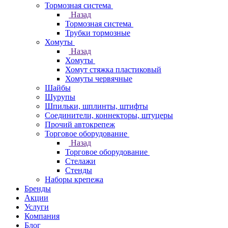
Тормозная система
Назад
Тормозная система
Трубки тормозные
Хомуты
Назад
Хомуты
Хомут стяжка пластиковый
Хомуты червячные
Шайбы
Шурупы
Шпильки, шплинты, штифты
Соединители, коннекторы, штуцеры
Прочий автокрепеж
Торговое оборудование
Назад
Торговое оборудование
Стелажи
Стенды
Наборы крепежа
Бренды
Акции
Услуги
Компания
Блог