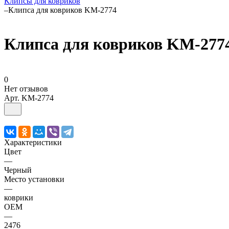
Клипсы для ковриков
–
Клипса для ковриков KM-2774
Клипса для ковриков KM-277
0
Нет отзывов
Арт.
KM-2774
Характеристики
Цвет
—
Черный
Место установки
—
коврики
OEM
—
2476