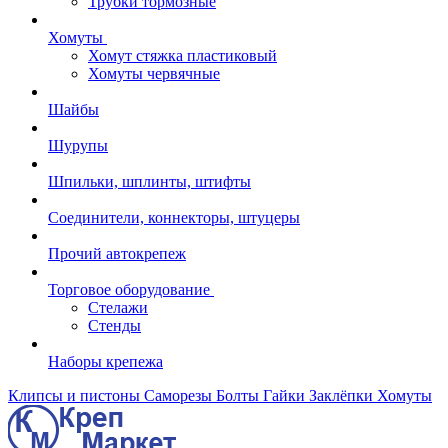
Трубки тормозные
Хомуты
Хомут стяжка пластиковый
Хомуты червячные
Шайбы
Шурупы
Шпильки, шплинты, штифты
Соединители, коннекторы, штуцеры
Прочий автокрепеж
Торговое оборудование
Стелажи
Стенды
Наборы крепежа
Клипсы и пистоны
Саморезы
Болты
Гайки
Заклёпки
Хомуты