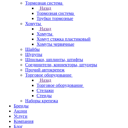
Тормозная система
Назад
Тормозная система
Трубки тормозные
Хомуты
Назад
Хомуты
Хомут стяжка пластиковый
Хомуты червячные
Шайбы
Шурупы
Шпильки, шплинты, штифты
Соединители, коннекторы, штуцеры
Прочий автокрепеж
Торговое оборудование
Назад
Торговое оборудование
Стелажи
Стенды
Наборы крепежа
Бренды
Акции
Услуги
Компания
Блог