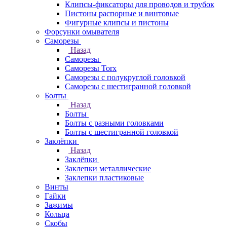
Клипсы-фиксаторы для проводов и трубок
Пистоны распорные и винтовые
Фигурные клипсы и пистоны
Форсунки омывателя
Саморезы
Назад
Саморезы
Саморезы Torx
Саморезы с полукруглой головкой
Саморезы с шестигранной головкой
Болты
Назад
Болты
Болты с разными головками
Болты с шестигранной головкой
Заклёпки
Назад
Заклёпки
Заклепки металлические
Заклепки пластиковые
Винты
Гайки
Зажимы
Кольца
Скобы