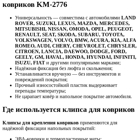
ковриков KM-2776
Универсальность — совместима с автомобилями
LAND
ROVER, SUZUKI, LEXUS, MAZDA, MERCEDES,
MITSUBISHI, NISSAN, OMODA, OPEL, PEUGEOT,
RENAULT, SEAT, SKODA, SUBARU, TOYOTA,
VOLKSWAGEN, VOLVO, BMW, ACURA, KIA, ALFA
ROMEO, AUDI, CHERY, CHEVROLET, CHRYSLER,
CITROEN, LANCIA, DAEWOO, DODGE, FORD,
GEELY, GM, HAVAL, HONDA, HYUNDAI, INFINITI,
ISUZU, FIAT
и другими популярными марками;
Надёжная фиксация без люфта и скольжения;
Устанавливается вручную — без инструментов и
повреждений покрытия;
Прочный износостойкий пластик выдерживает
перепады температуры;
Не царапает ковёр и напольное покрытие автомобиля.
Где используется клипса для ковриков
Клипсы для крепления ковриков
применяются для
надёжной фиксации напольных покрытий:
ЭВА-коврики и термопластичные маты;