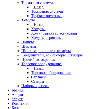
Тормозная система
Назад
Тормозная система
Трубки тормозные
Хомуты
Назад
Хомуты
Хомут стяжка пластиковый
Хомуты червячные
Шайбы
Шурупы
Шпильки, шплинты, штифты
Соединители, коннекторы, штуцеры
Прочий автокрепеж
Торговое оборудование
Назад
Торговое оборудование
Стелажи
Стенды
Наборы крепежа
Бренды
Акции
Услуги
Компания
Блог