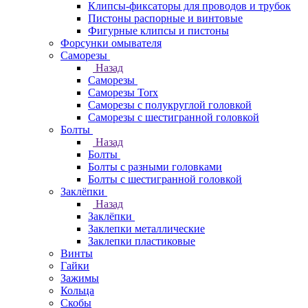
Клипсы-фиксаторы для проводов и трубок
Пистоны распорные и винтовые
Фигурные клипсы и пистоны
Форсунки омывателя
Саморезы
Назад
Саморезы
Саморезы Torx
Саморезы с полукруглой головкой
Саморезы с шестигранной головкой
Болты
Назад
Болты
Болты с разными головками
Болты с шестигранной головкой
Заклёпки
Назад
Заклёпки
Заклепки металлические
Заклепки пластиковые
Винты
Гайки
Зажимы
Кольца
Скобы