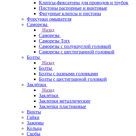
Клипсы-фиксаторы для проводов и трубок
Пистоны распорные и винтовые
Фигурные клипсы и пистоны
Форсунки омывателя
Саморезы
Назад
Саморезы
Саморезы Torx
Саморезы с полукруглой головкой
Саморезы с шестигранной головкой
Болты
Назад
Болты
Болты с разными головками
Болты с шестигранной головкой
Заклёпки
Назад
Заклёпки
Заклепки металлические
Заклепки пластиковые
Винты
Гайки
Зажимы
Кольца
Скобы