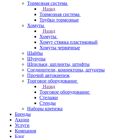
Тормозная система
Назад
Тормозная система
Трубки тормозные
Хомуты
Назад
Хомуты
Хомут стяжка пластиковый
Хомуты червячные
Шайбы
Шурупы
Шпильки, шплинты, штифты
Соединители, коннекторы, штуцеры
Прочий автокрепеж
Торговое оборудование
Назад
Торговое оборудование
Стелажи
Стенды
Наборы крепежа
Бренды
Акции
Услуги
Компания
Блог