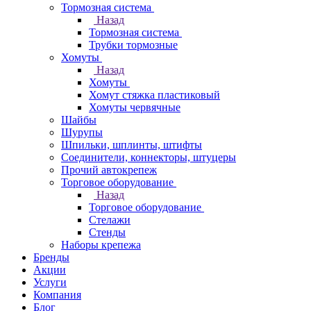
Тормозная система
Назад
Тормозная система
Трубки тормозные
Хомуты
Назад
Хомуты
Хомут стяжка пластиковый
Хомуты червячные
Шайбы
Шурупы
Шпильки, шплинты, штифты
Соединители, коннекторы, штуцеры
Прочий автокрепеж
Торговое оборудование
Назад
Торговое оборудование
Стелажи
Стенды
Наборы крепежа
Бренды
Акции
Услуги
Компания
Блог