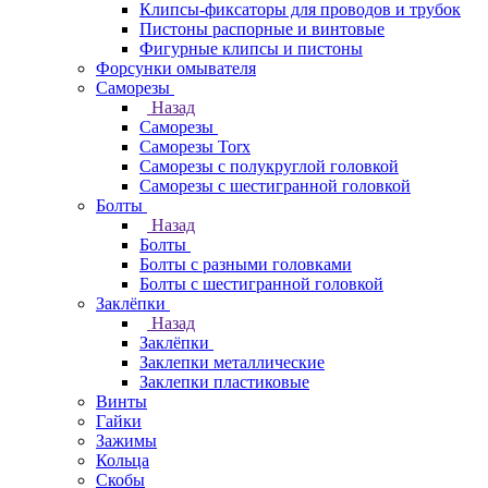
Клипсы-фиксаторы для проводов и трубок
Пистоны распорные и винтовые
Фигурные клипсы и пистоны
Форсунки омывателя
Саморезы
Назад
Саморезы
Саморезы Torx
Саморезы с полукруглой головкой
Саморезы с шестигранной головкой
Болты
Назад
Болты
Болты с разными головками
Болты с шестигранной головкой
Заклёпки
Назад
Заклёпки
Заклепки металлические
Заклепки пластиковые
Винты
Гайки
Зажимы
Кольца
Скобы