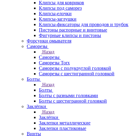
Клипсы для ковриков
Клипсы под саморез
Клипсы-елочки
Клипсы-заглушки
Клипсы-фиксаторы для проводов и трубок
Пистоны распорные и винтовые
Фигурные клипсы и пистоны
Форсунки омывателя
Саморезы
Назад
Саморезы
Саморезы Torx
Саморезы с полукруглой головкой
Саморезы с шестигранной головкой
Болты
Назад
Болты
Болты с разными головками
Болты с шестигранной головкой
Заклёпки
Назад
Заклёпки
Заклепки металлические
Заклепки пластиковые
Винты