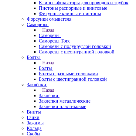
Клипсы-фиксаторы для проводов и трубок
Пистоны распорные и винтовые
Фигурные клипсы и пистоны
Форсунки омывателя
Саморезы
Назад
Саморезы
Саморезы Torx
Саморезы с полукруглой головкой
Саморезы с шестигранной головкой
Болты
Назад
Болты
Болты с разными головками
Болты с шестигранной головкой
Заклёпки
Назад
Заклёпки
Заклепки металлические
Заклепки пластиковые
Винты
Гайки
Зажимы
Кольца
Скобы