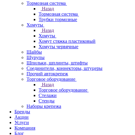
Тормозная система
Назад
Тормозная система
Трубки тормозные
Хомуты
Назад
Хомуты
Хомут стяжка пластиковый
Хомуты червячные
Шайбы
Шурупы
Шпильки, шплинты, штифты
Соединители, коннекторы, штуцеры
Прочий автокрепеж
Торговое оборудование
Назад
Торговое оборудование
Стелажи
Стенды
Наборы крепежа
Бренды
Акции
Услуги
Компания
Блог