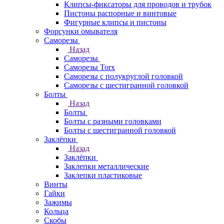
Клипсы-фиксаторы для проводов и трубок
Пистоны распорные и винтовые
Фигурные клипсы и пистоны
Форсунки омывателя
Саморезы
Назад
Саморезы
Саморезы Torx
Саморезы с полукруглой головкой
Саморезы с шестигранной головкой
Болты
Назад
Болты
Болты с разными головками
Болты с шестигранной головкой
Заклёпки
Назад
Заклёпки
Заклепки металлические
Заклепки пластиковые
Винты
Гайки
Зажимы
Кольца
Скобы