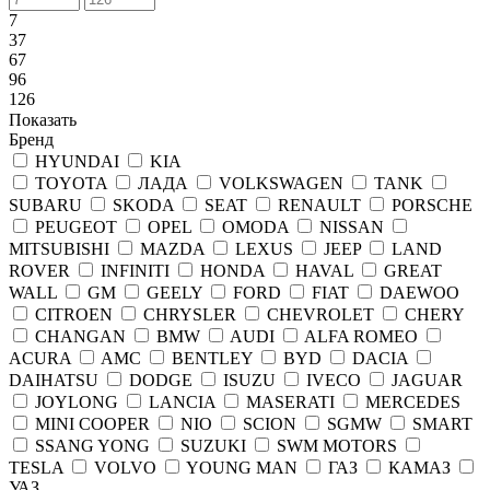
7
37
67
96
126
Показать
Бренд
HYUNDAI
KIA
TOYOTA
ЛАДА
VOLKSWAGEN
TANK
SUBARU
SKODA
SEAT
RENAULT
PORSCHE
PEUGEOT
OPEL
OMODA
NISSAN
MITSUBISHI
MAZDA
LEXUS
JEEP
LAND
ROVER
INFINITI
HONDA
HAVAL
GREAT
WALL
GM
GEELY
FORD
FIAT
DAEWOO
CITROEN
CHRYSLER
CHEVROLET
CHERY
CHANGAN
BMW
AUDI
ALFA ROMEO
ACURA
AMC
BENTLEY
BYD
DACIA
DAIHATSU
DODGE
ISUZU
IVECO
JAGUAR
JOYLONG
LANCIA
MASERATI
MERCEDES
MINI COOPER
NIO
SCION
SGMW
SMART
SSANG YONG
SUZUKI
SWM MOTORS
TESLA
VOLVO
YOUNG MAN
ГАЗ
КАМАЗ
УАЗ