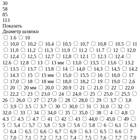
30
58
85
113
Показать
Диаметр шляпки
1.6
10
10,0
10,2
10,4
10,5
10,7
10,8
10.5
11
11,0
11,2
11,3
11,9
11.2
11.7
12
12,0
12,4
12,5
12,7
12,8
12.1
12.3
12.4
12.6
12.8
13
13 мм
13,0
13,5
13,6
13.2
13.5
13.7
13.8
14
14,0
14,3
14,5
14.2
14.3
15
15 мм
15,0
15,5
16
16,0
17
17,0
18
18 мм
18,0
18,2
19
19,0
2,6
20
20 мм
20,0
20.9
21
21,0
22
22,0
22,2
23
23,0
24
24,0
25
25,0
25,5
26
26,0
27
27,0
28
28,0
29
3,7
3,8
3,9
3.5
3.7
30
30,0
31
31,0
32
32,0
33
34
34,0
35
35,0
38
4
4,8
4.3
4.5
4.7
41
42
43
44,0
45,0
49
5
5,4
5,7
5,8
5,9
5.6
5.8
6
6,1
6,3
6,4
6,5
6,6
6,7
6,9
6.3
6.5
6.6
7
7,0
7,1
7,2
7,3
7,4
7,5
7,6
7,7
7,9