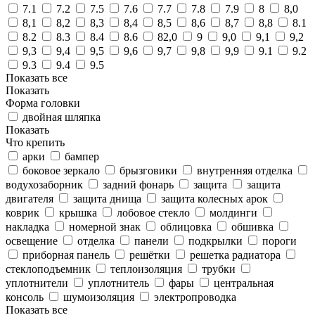
7.1
7.2
7.5
7.6
7.7
7.8
7.9
8
8,0
8,1
8,2
8,3
8,4
8,5
8,6
8,7
8,8
8.1
8.2
8.3
8.4
8.6
82,0
9
9,0
9,1
9,2
9,3
9,4
9,5
9,6
9,7
9,8
9,9
9.1
9.2
9.3
9.4
9.5
Показать все
Показать
Форма головки
двойная шляпка
Показать
Что крепить
арки
бампер
боковое зеркало
брызговики
внутренняя отделка
водухозаборник
задний фонарь
защита
защита
двигателя
защита днища
защита колесных арок
коврик
крышка
лобовое стекло
молдинги
накладка
номерной знак
облицовка
обшивка
освещение
отделка
панели
подкрылки
пороги
приборная панель
решётки
решетка радиатора
стеклоподъемник
теплоизоляция
трубки
уплотнители
уплотнитель
фары
центральная
консоль
шумоизоляция
электропроводка
Показать все