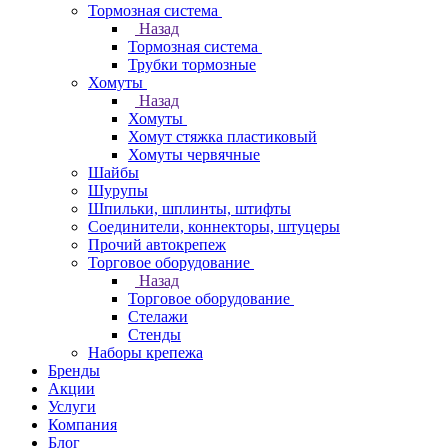
Тормозная система
Назад
Тормозная система
Трубки тормозные
Хомуты
Назад
Хомуты
Хомут стяжка пластиковый
Хомуты червячные
Шайбы
Шурупы
Шпильки, шплинты, штифты
Соединители, коннекторы, штуцеры
Прочий автокрепеж
Торговое оборудование
Назад
Торговое оборудование
Стелажи
Стенды
Наборы крепежа
Бренды
Акции
Услуги
Компания
Блог