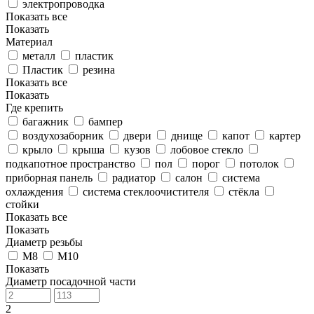
электропроводка
Показать все
Показать
Материал
металл
пластик
Пластик
резина
Показать все
Показать
Где крепить
багажник
бампер
воздухозаборник
двери
днище
капот
картер
крыло
крыша
кузов
лобовое стекло
подкапотное пространство
пол
порог
потолок
приборная панель
радиатор
салон
система
охлаждения
система стеклоочистителя
стёкла
стойки
Показать все
Показать
Диаметр резьбы
M8
М10
Показать
Диаметр посадочной части
2