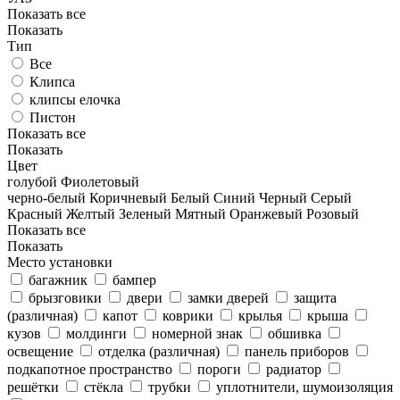
Показать все
Показать
Тип
Все
Клипса
клипсы елочка
Пистон
Показать все
Показать
Цвет
голубой
Фиолетовый
черно-белый
Коричневый
Белый
Синий
Черный
Серый
Красный
Желтый
Зеленый
Мятный
Оранжевый
Розовый
Показать все
Показать
Место установки
багажник
бампер
брызговики
двери
замки дверей
защита
(различная)
капот
коврики
крылья
крыша
кузов
молдинги
номерной знак
обшивка
освещение
отделка (различная)
панель приборов
подкапотное пространство
пороги
радиатор
решётки
стёкла
трубки
уплотнители, шумоизоляция