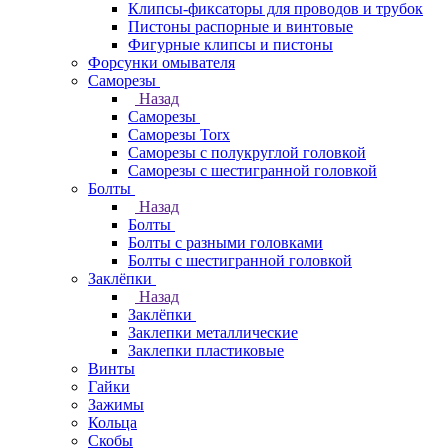
Клипсы-фиксаторы для проводов и трубок
Пистоны распорные и винтовые
Фигурные клипсы и пистоны
Форсунки омывателя
Саморезы
Назад
Саморезы
Саморезы Torx
Саморезы с полукруглой головкой
Саморезы с шестигранной головкой
Болты
Назад
Болты
Болты с разными головками
Болты с шестигранной головкой
Заклёпки
Назад
Заклёпки
Заклепки металлические
Заклепки пластиковые
Винты
Гайки
Зажимы
Кольца
Скобы