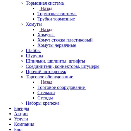
Тормозная система
Назад
Тормозная система
Трубки тормозные
Хомуты
Назад
Хомуты
Хомут стяжка пластиковый
Хомуты червячные
Шайбы
Шурупы
Шпильки, шплинты, штифты
Соединители, коннекторы, штуцеры
Прочий автокрепеж
Торговое оборудование
Назад
Торговое оборудование
Стелажи
Стенды
Наборы крепежа
Бренды
Акции
Услуги
Компания
Блог