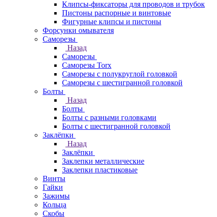
Клипсы-фиксаторы для проводов и трубок
Пистоны распорные и винтовые
Фигурные клипсы и пистоны
Форсунки омывателя
Саморезы
Назад
Саморезы
Саморезы Torx
Саморезы с полукруглой головкой
Саморезы с шестигранной головкой
Болты
Назад
Болты
Болты с разными головками
Болты с шестигранной головкой
Заклёпки
Назад
Заклёпки
Заклепки металлические
Заклепки пластиковые
Винты
Гайки
Зажимы
Кольца
Скобы