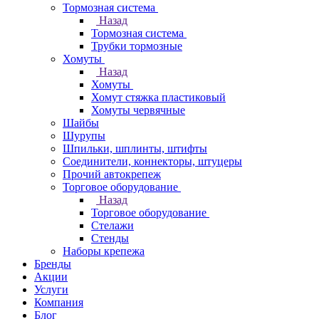
Тормозная система
Назад
Тормозная система
Трубки тормозные
Хомуты
Назад
Хомуты
Хомут стяжка пластиковый
Хомуты червячные
Шайбы
Шурупы
Шпильки, шплинты, штифты
Соединители, коннекторы, штуцеры
Прочий автокрепеж
Торговое оборудование
Назад
Торговое оборудование
Стелажи
Стенды
Наборы крепежа
Бренды
Акции
Услуги
Компания
Блог