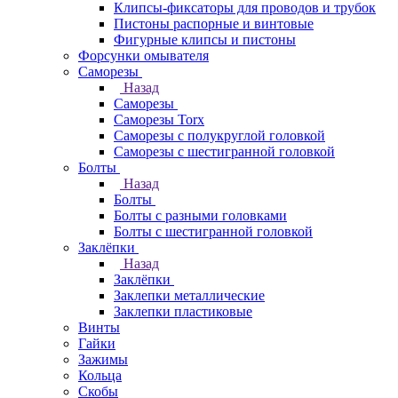
Клипсы-фиксаторы для проводов и трубок
Пистоны распорные и винтовые
Фигурные клипсы и пистоны
Форсунки омывателя
Саморезы
Назад
Саморезы
Саморезы Torx
Саморезы с полукруглой головкой
Саморезы с шестигранной головкой
Болты
Назад
Болты
Болты с разными головками
Болты с шестигранной головкой
Заклёпки
Назад
Заклёпки
Заклепки металлические
Заклепки пластиковые
Винты
Гайки
Зажимы
Кольца
Скобы