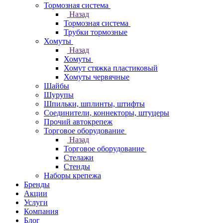
Тормозная система
Назад
Тормозная система
Трубки тормозные
Хомуты
Назад
Хомуты
Хомут стяжка пластиковый
Хомуты червячные
Шайбы
Шурупы
Шпильки, шплинты, штифты
Соединители, коннекторы, штуцеры
Прочий автокрепеж
Торговое оборудование
Назад
Торговое оборудование
Стелажи
Стенды
Наборы крепежа
Бренды
Акции
Услуги
Компания
Блог