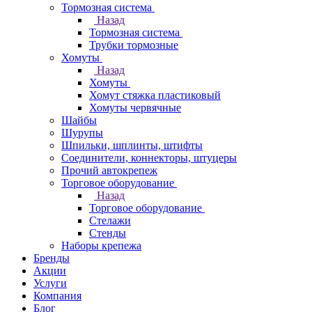
Тормозная система
Назад
Тормозная система
Трубки тормозные
Хомуты
Назад
Хомуты
Хомут стяжка пластиковый
Хомуты червячные
Шайбы
Шурупы
Шпильки, шплинты, штифты
Соединители, коннекторы, штуцеры
Прочий автокрепеж
Торговое оборудование
Назад
Торговое оборудование
Стелажи
Стенды
Наборы крепежа
Бренды
Акции
Услуги
Компания
Блог