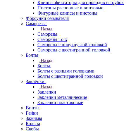
Клипсы-фиксаторы для проводов и трубок
Пистоны распорные и винтовые
Фигурные клипсы и пистоны
Форсунки омывателя
Саморезы
Назад
Саморезы
Саморезы Torx
Саморезы с полукруглой головкой
Саморезы с шестигранной головкой
Болты
Назад
Болты
Болты с разными головками
Болты с шестигранной головкой
Заклёпки
Назад
Заклёпки
Заклепки металлические
Заклепки пластиковые
Винты
Гайки
Зажимы
Кольца
Скобы