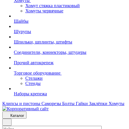
Хомуты
Хомут стяжка пластиковый
Хомуты червячные
Шайбы
Шурупы
Шпильки, шплинты, штифты
Соединители, коннекторы, штуцеры
Прочий автокрепеж
Торговое оборудование
Стелажи
Стенды
Наборы крепежа
Клипсы и пистоны
Саморезы
Болты
Гайки
Заклёпки
Хомуты
Каталог