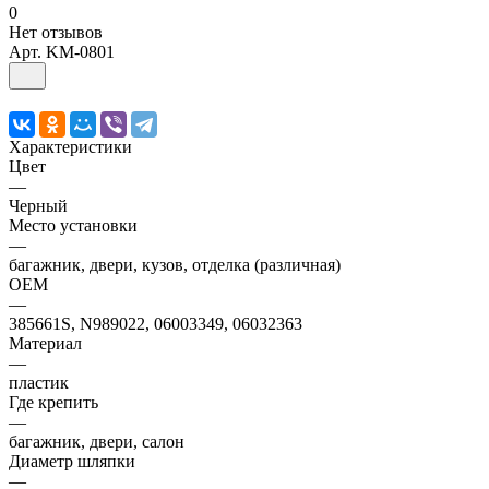
0
Нет отзывов
Арт.
KM-0801
Характеристики
Цвет
—
Черный
Место установки
—
багажник, двери, кузов, отделка (различная)
OEM
—
385661S, N989022, 06003349, 06032363
Материал
—
пластик
Где крепить
—
багажник, двери, салон
Диаметр шляпки
—