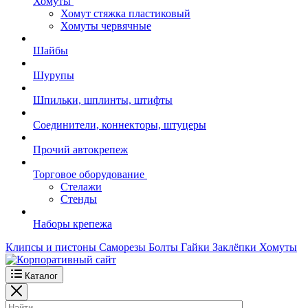
Хомуты
Хомут стяжка пластиковый
Хомуты червячные
Шайбы
Шурупы
Шпильки, шплинты, штифты
Соединители, коннекторы, штуцеры
Прочий автокрепеж
Торговое оборудование
Стелажи
Стенды
Наборы крепежа
Клипсы и пистоны
Саморезы
Болты
Гайки
Заклёпки
Хомуты
Каталог