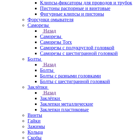
Клипсы-фиксаторы для проводов и трубок
Пистоны распорные и винтовые
Фигурные клипсы и пистоны
Форсунки омывателя
Саморезы
Назад
Саморезы
Саморезы Torx
Саморезы с полукруглой головкой
Саморезы с шестигранной головкой
Болты
Назад
Болты
Болты с разными головками
Болты с шестигранной головкой
Заклёпки
Назад
Заклёпки
Заклепки металлические
Заклепки пластиковые
Винты
Гайки
Зажимы
Кольца
Скобы