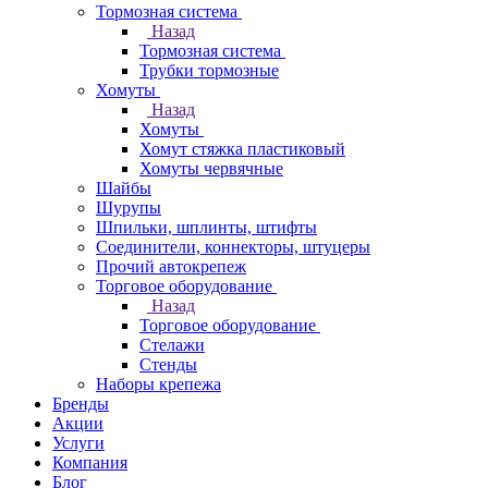
Тормозная система
Назад
Тормозная система
Трубки тормозные
Хомуты
Назад
Хомуты
Хомут стяжка пластиковый
Хомуты червячные
Шайбы
Шурупы
Шпильки, шплинты, штифты
Соединители, коннекторы, штуцеры
Прочий автокрепеж
Торговое оборудование
Назад
Торговое оборудование
Стелажи
Стенды
Наборы крепежа
Бренды
Акции
Услуги
Компания
Блог