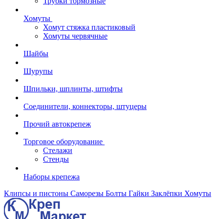
Трубки тормозные
Хомуты
Хомут стяжка пластиковый
Хомуты червячные
Шайбы
Шурупы
Шпильки, шплинты, штифты
Соединители, коннекторы, штуцеры
Прочий автокрепеж
Торговое оборудование
Стелажи
Стенды
Наборы крепежа
Клипсы и пистоны
Саморезы
Болты
Гайки
Заклёпки
Хомуты