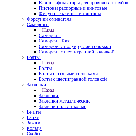
Клипсы-фиксаторы для проводов и трубок
Пистоны распорные и винтовые
Фигурные клипсы и пистоны
Форсунки омывателя
Саморезы
Назад
Саморезы
Саморезы Torx
Саморезы с полукруглой головкой
Саморезы с шестигранной головкой
Болты
Назад
Болты
Болты с разными головками
Болты с шестигранной головкой
Заклёпки
Назад
Заклёпки
Заклепки металлические
Заклепки пластиковые
Винты
Гайки
Зажимы
Кольца
Скобы