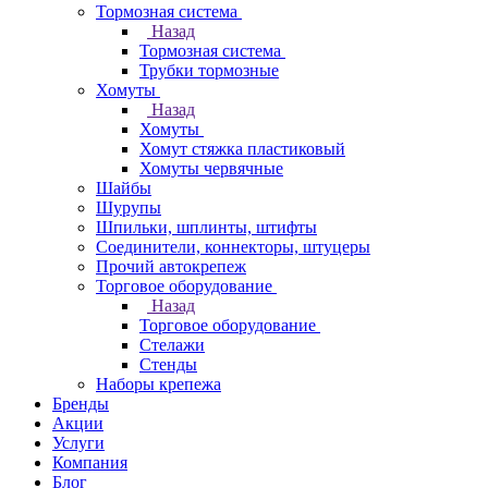
Тормозная система
Назад
Тормозная система
Трубки тормозные
Хомуты
Назад
Хомуты
Хомут стяжка пластиковый
Хомуты червячные
Шайбы
Шурупы
Шпильки, шплинты, штифты
Соединители, коннекторы, штуцеры
Прочий автокрепеж
Торговое оборудование
Назад
Торговое оборудование
Стелажи
Стенды
Наборы крепежа
Бренды
Акции
Услуги
Компания
Блог