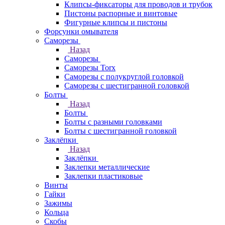
Клипсы-фиксаторы для проводов и трубок
Пистоны распорные и винтовые
Фигурные клипсы и пистоны
Форсунки омывателя
Саморезы
Назад
Саморезы
Саморезы Torx
Саморезы с полукруглой головкой
Саморезы с шестигранной головкой
Болты
Назад
Болты
Болты с разными головками
Болты с шестигранной головкой
Заклёпки
Назад
Заклёпки
Заклепки металлические
Заклепки пластиковые
Винты
Гайки
Зажимы
Кольца
Скобы